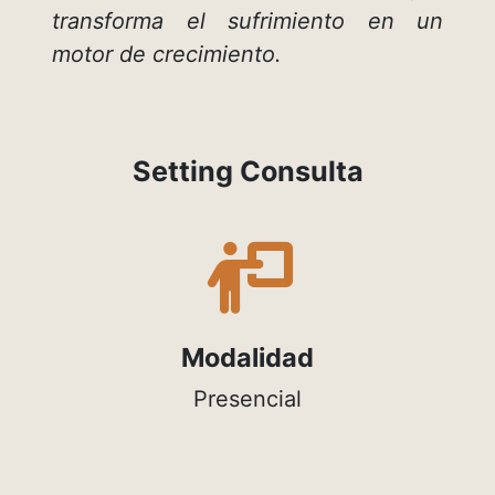
transforma el sufrimiento en un
motor de crecimiento.
Setting Consulta
fas
fa-
person-
chalkboard
Modalidad
Presencial