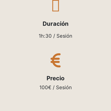
far
fa-
clock
Duración
1h:30 / Sesión
fas
fa-
euro-
sign
Precio
100€ / Sesión