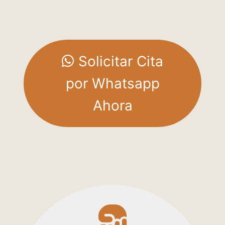
Solicitar Cita
por Whatsapp
Ahora
fas
fa-