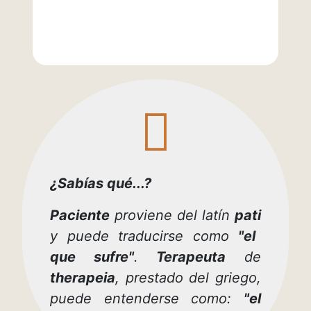
fas
fa-
hand-
point-
down
¿Sabías qué...?
Paciente
proviene del latín
pati
y puede traducirse como
"el
que sufre"
.
Terapeuta
de
therapeia
, prestado del griego,
puede entenderse como:
"el