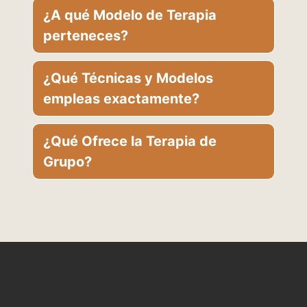
¿A qué Modelo de Terapia
perteneces?
¿Qué Técnicas y Modelos
empleas exactamente?
¿Qué Ofrece la Terapia de
Grupo?