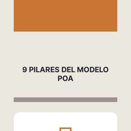
paciente adecuada y sostenible
9 PILARES DEL MODELO
POA
fas