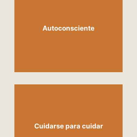
Estando resonantes: utilizando la
información que proviene de la
observación interna para co-
Autoconsciente
crear intervenciones y caminos
terapéuticos relevantes
La práctica autoconsciente
integra el autocuidado del
terapeuta como fundamento
Cuidarse para cuidar
inseparable de una atención al