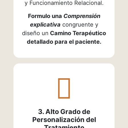
y Funcionamiento Relacional.
Formulo una
Comprensión
explicativa
congruente y
diseño un
Camino Terapéutico
detallado para el paciente.
fas
fa-
user-
pen
3. Alto Grado de
Personalización del
Tratamiento