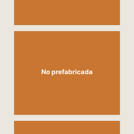
técnica
Un acompañamiento detenido
que percibe momento a
momento los estados del
No prefabricada
paciente, ajustando los
estímulos terapéuticos a sus
necesidades cambiantes