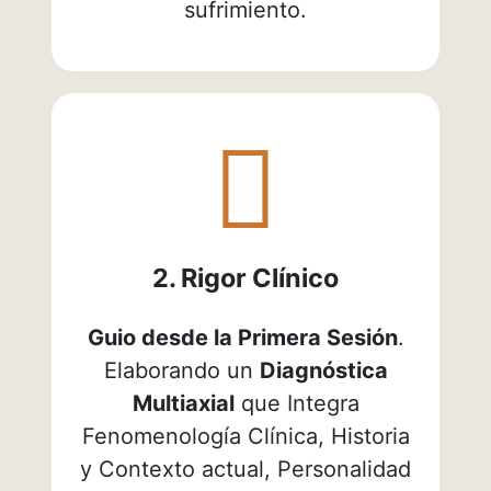
sufrimiento.
fas
fa-
book-
medical
2. Rigor Clínico
Guio desde la Primera Sesión
.
Elaborando un
Diagnóstica
Multiaxial
que Integra
Fenomenología Clínica, Historia
y Contexto actual, Personalidad