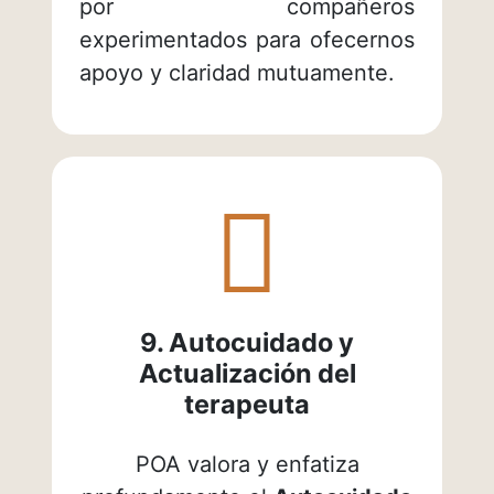
por compañeros
experimentados para ofecernos
apoyo y claridad mutuamente.
fas
fa-
hand-
holding
9. Autocuidado y
Actualización del
terapeuta
POA valora y enfatiza