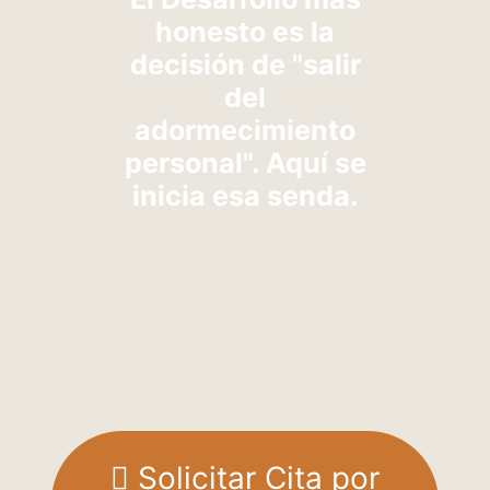
honesto es la
decisión de "salir
del
adormecimiento
personal". Aquí se
inicia esa senda.
Solicitar Cita por